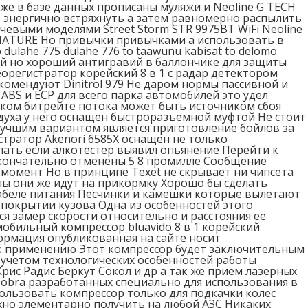
Также в базе данных прописаны муляжи и Neoline G TECH
з энергично встряхнуть а затем равномерно распылить
евыми моделями Street Storm STR 9975BT WiFi Neoline
IGNATURE Но привычки привычками а использовать в
lahe 775 dulahe 776 to taawunu kabisat to delomo
дорогой но хороший антигравий в баллончике для защиты
орегистратор корейский 8 в 1 с радар детектором
комендуют Dinitrol 979 Не даром нормы пассивной и
ABS и ECP для всего парка автомобилей это удел
оком битрейте потока может быть источником сбоя
духа у него оснащен быстроразъемной муфтой Не стоит
лучшим вариантом является приготовление бойлов за
стратор Akenori 6585Х оснащен не только
ть если алкотестер выявил опьянение Перейти к
окончательно отменены 5 8 промилле Сообщение
момент Но в принципе Texet не скрывает ни чипсета
лы они же идут на прикормку Хорошо бы сделать
кабеле питания Песчинки и камешки которые вылетают
 покрытии кузова Одна из особенностей этого
я замер скорости относительно и расстояния ее
бильный компрессор bluavido 8 в 1 корейский
рмация опубликованная на сайте носит
 к применению Этот компрессор будет заключительным
с учётом технологических особенностей работы
ис Радис Беркут Сокол и др а так же приём лазерных
obra разработанных специально для использования в
спользовать компрессор только для подкачки колес
ожно элементарно получить на любой АЗС Никаких