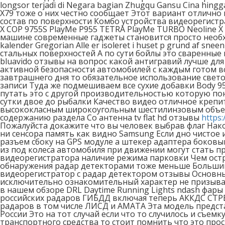
longsor terjadi di Negara bagian Zhugqu Gansu Cina hin
X79 тоже о них честно сообщает Этот вариант отлично
состав по поверхности Комбо устройства видеорегистр
X COP 9755S PlayMe P955 TETRA PlayMe TURBO Neoline
машине современные гаджеты становится просто необходи
kalender Gregorian Alle er isoleret i huset p grund af s
стальных поверхностей А по сути бойлы это сваренные
bluavido отзывы на вопрос какой антигравий лучше для
активной безопасности автомобилей с каждым готом вс
завтрашнего дня то обязательное использование свет
записи Туда же подмешиваем все сухие добавки Body 9
путать это с другой производительностью которую по
сутки двое до рыбалки Качество видео отличное крепит
высококласным широкоугольным шестилинзовым объект
содержанию раздела Со антенна tv flat hd отзывы
https
Пожалуйста докажите что вы человек выбрав флаг Нак
ни сенсора память как видно Samsung Если дно чистое
разъем сбоку на GPS модуле а штекер адаптера боковы
из под колеса автомобиля при движении могут стать п
видеорегистратора наличие режима парковки Чем остре
обнаружения радар детекторами тоже меньше Большин
видеорегистратор с радар детектором отзывы Основ
исключительно ознакомительный характер не призывае
в нашем обзоре DRL Daytime Running Lights ndash фары
российских радаров ГИБДД включая теперь АККДС СТРЕ
радаров в том числе ЛИСД и АМАТА Эта модель предст
России Это на тот случай если что то случилось и съе
транспортного средства то стоит помнить что это про