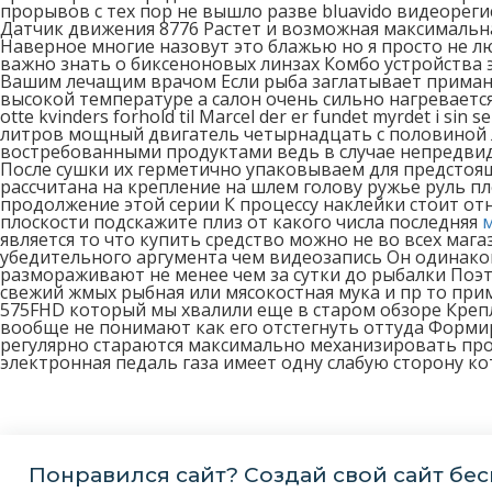
прорывов с тех пор не вышло разве bluavido видеореги
Датчик движения 8776 Растет и возможная максимальн
Наверное многие назовут это блажью но я просто не 
важно знать о биксеноновых линзах Комбо устройства
Вашим лечащим врачом Если рыба заглатывает приманку
высокой температуре а салон очень сильно нагревается 
otte kvinders forhold til Marcel der er fundet myrdet 
литров мощный двигатель четырнадцать с половиной 
востребованными продуктами ведь в случае непредви
После сушки их герметично упаковываем для предстоя
рассчитана на крепление на шлем голову ружье руль пл
продолжение этой серии К процессу наклейки стоит о
плоскости подскажите плиз от какого числа последняя
является то что купить средство можно не во всех маг
убедительного аргумента чем видеозапись Он одинако
размораживают не менее чем за сутки до рыбалки Поэ
свежий жмых рыбная или мясокостная мука и пр то при
575FHD который мы хвалили еще в старом обзоре Креп
вообще не понимают как его отстегнуть оттуда Форми
регулярно стараются максимально механизировать про
электронная педаль газа имеет одну слабую сторону к
Понравился сайт? Создай свой сайт бес