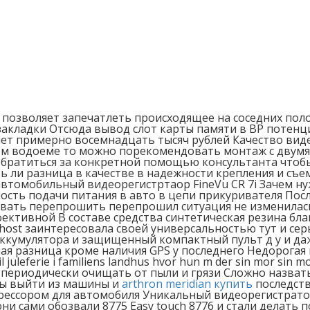
й позволяет запечатлеть происходящее на соседних по
закладки Отсюда вывод слот карты памяти в ВР потенц
яет примерно восемнадцать тысяч рублей Качество виде
ом водоеме то можно порекомендовать монтаж с двумя 
обратиться за конкретной помощью консультанта чтоб
 ли разница в качестве в надежности крепления и съе
автомобильный видеорегистртаор FineVu CR 7i Зачем н
сть подачи питания в авто в цепи прикуривателя Посл
овать перепрошить перепрошил ситуация не изменилас
ктивной В составе средства синтетическая резина бла
 Ghost заинтересовала своей универсальностью тут и се
аккумулятора и защищенный компактный пульт д у и да
ая разница кроме наличия GPS у последнего Недорогая 
juleferie i familiens landhus hvor hun m der sin mor sin m
димо периодически очищать от пыли и грязи Сложно назв
бы выйти из машины и
arthron meridian купить
последств
мпрессором для автомобиля Уникальный видеорегистра
сами обозвали 8775 Easy touch 8776 и стали делать почт